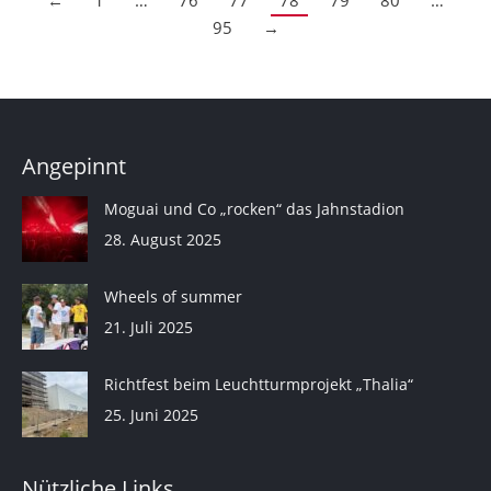
←
1
…
76
77
78
79
80
…
95
→
Angepinnt
Moguai und Co „rocken“ das Jahnstadion
28. August 2025
Wheels of summer
21. Juli 2025
Richtfest beim Leuchtturmprojekt „Thalia“
25. Juni 2025
Nützliche Links