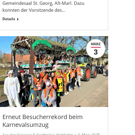
Gemeindesaal St. Georg, Alt-Marl. Dazu
konnten der Vorsitzende des…
Details
MÄRZ
3
Erneut Besucherrekord beim
Karnevalsumzug
Aus den Vereinen & Stadtteilen
,
Highlights
3. März 2025