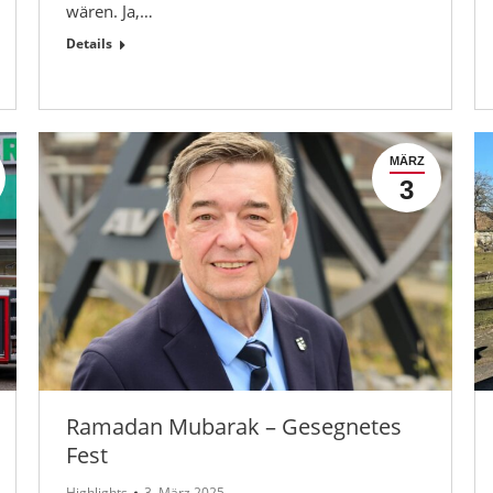
wären. Ja,…
Details
MÄRZ
3
Ramadan Mubarak – Gesegnetes
Fest
Highlights
3. März 2025