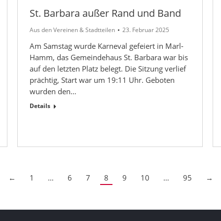
St. Barbara außer Rand und Band
Aus den Vereinen & Stadtteilen
23. Februar 2025
Am Samstag wurde Karneval gefeiert in Marl-
Hamm, das Gemeindehaus St. Barbara war bis
auf den letzten Platz belegt. Die Sitzung verlief
prächtig, Start war um 19:11 Uhr. Geboten
wurden den…
Details
←
1
…
6
7
8
9
10
…
95
→