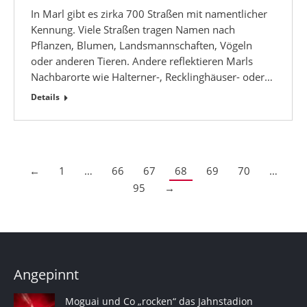
In Marl gibt es zirka 700 Straßen mit namentlicher
Kennung. Viele Straßen tragen Namen nach
Pflanzen, Blumen, Landsmannschaften, Vögeln
oder anderen Tieren. Andere reflektieren Marls
Nachbarorte wie Halterner-, Recklinghäuser- oder…
Details
←
1
…
66
67
68
69
70
…
95
→
Angepinnt
Moguai und Co „rocken“ das Jahnstadion