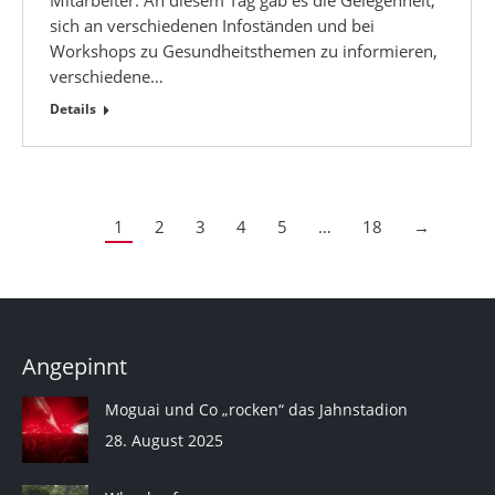
sich an verschiedenen Infoständen und bei
Workshops zu Gesundheitsthemen zu informieren,
verschiedene…
Details
1
2
3
4
5
…
18
→
Angepinnt
Moguai und Co „rocken“ das Jahnstadion
28. August 2025