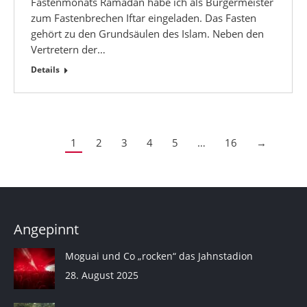
Fastenmonats Ramadan habe ich als Bürgermeister
zum Fastenbrechen Iftar eingeladen. Das Fasten
gehört zu den Grundsäulen des Islam. Neben den
Vertretern der…
Details
1
2
3
4
5
…
16
→
Angepinnt
Moguai und Co „rocken“ das Jahnstadion
28. August 2025