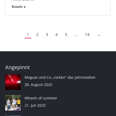
Details
1
2
3
4
5
…
14
→
Angepinnt
Moguai und Co „rocken“ das Jahnstadion
28. August 2025
Wheels of summer
21. Juli 2025