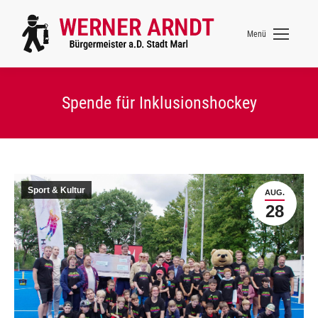
Menü
Spende für Inklusionshockey
Sport & Kultur
AUG.
28