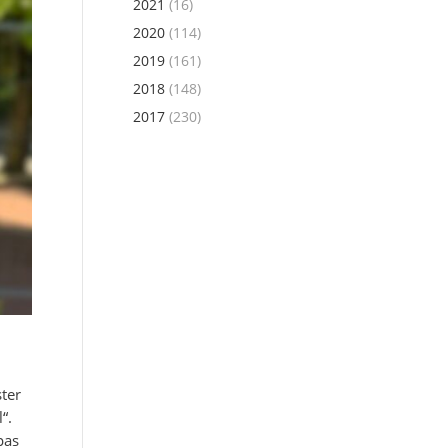
2021
(16)
2020
(114)
2019
(161)
2018
(148)
2017
(230)
ter
“.
pas