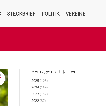
S
STECKBRIEF
POLITIK
VEREINE
Beiträge nach Jahren
I
4
2025
(108)
2024
(169)
2023
(152)
2022
(37)