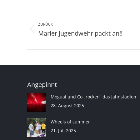
Kommentarnavigation
ZURÜCK
Marler Jugendwehr packt an!!
Vorheriger
Beitrag:
Angepinnt
Moguai und Co „rocken“ das Jahnstadion
28. August 2025
Wheels of summer
21. Juli 2025