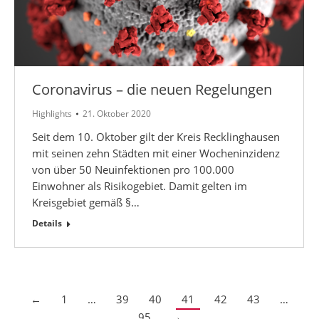
Coronavirus – die neuen Regelungen
Highlights
21. Oktober 2020
Seit dem 10. Oktober gilt der Kreis Recklinghausen
mit seinen zehn Städten mit einer Wocheninzidenz
von über 50 Neuinfektionen pro 100.000
Einwohner als Risikogebiet. Damit gelten im
Kreisgebiet gemäß §…
Details
←
1
…
39
40
41
42
43
…
95
→