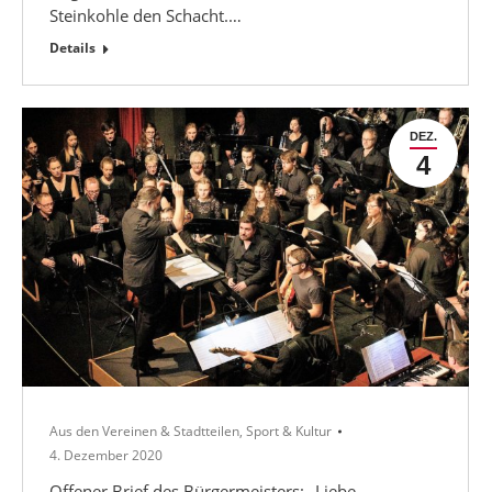
Steinkohle den Schacht.…
Details
DEZ.
4
Aus den Vereinen & Stadtteilen
,
Sport & Kultur
4. Dezember 2020
Offener Brief des Bürgermeisters: „Liebe