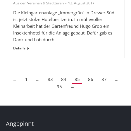
Aus den Vereinen & Stadtteilen
12. August 2017
Die Kleingartenanlage „Immergrün“ in Drewer-Süd
ist jetzt stolze Hotelbesitzerin. In mühevoller
Kleinarbeit hat der Gartenfreund Hugo Grob ein
Insektenhotel für die Anlage gebaut. Dafür gab es
Dank und Lob durch…
Details
←
1
…
83
84
85
86
87
…
95
→
Angepinnt