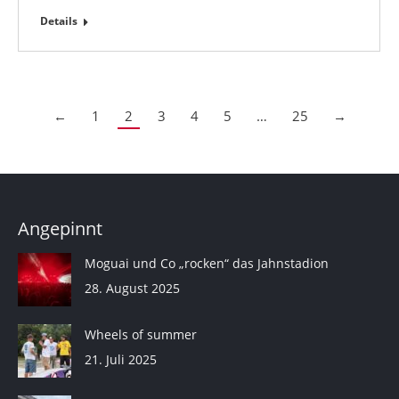
Details
←
1
2
3
4
5
…
25
→
Angepinnt
Moguai und Co „rocken“ das Jahnstadion
28. August 2025
Wheels of summer
21. Juli 2025