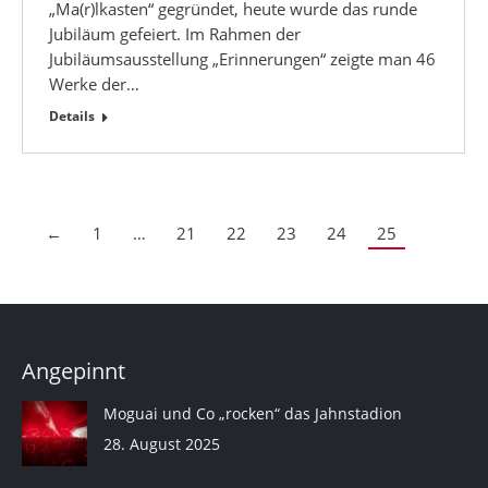
„Ma(r)lkasten“ gegründet, heute wurde das runde
Jubiläum gefeiert. Im Rahmen der
Jubiläumsausstellung „Erinnerungen“ zeigte man 46
Werke der…
Details
←
1
…
21
22
23
24
25
Angepinnt
Moguai und Co „rocken“ das Jahnstadion
28. August 2025