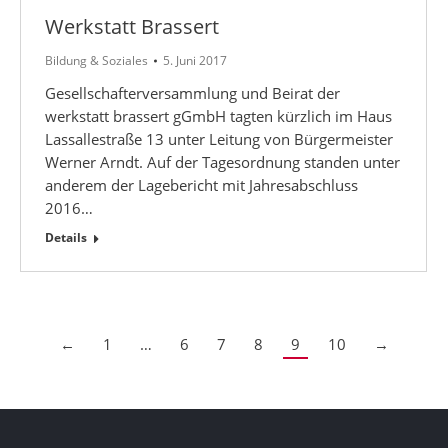
Werkstatt Brassert
Bildung & Soziales
5. Juni 2017
Gesellschafterversammlung und Beirat der
werkstatt brassert gGmbH tagten kürzlich im Haus
Lassallestraße 13 unter Leitung von Bürgermeister
Werner Arndt. Auf der Tagesordnung standen unter
anderem der Lagebericht mit Jahresabschluss
2016…
Details
←
1
…
6
7
8
9
10
→