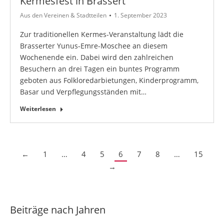
Kermesfest in Brassert
Aus den Vereinen & Stadtteilen
1. September 2023
Zur traditionellen Kermes-Veranstaltung lädt die
Brasserter Yunus-Emre-Moschee an diesem
Wochenende ein. Dabei wird den zahlreichen
Besuchern an drei Tagen ein buntes Programm
geboten aus Folkloredarbietungen, Kinderprogramm,
Basar und Verpflegungsständen mit…
Weiterlesen
←
1
…
4
5
6
7
8
…
15
→
Beiträge nach Jahren