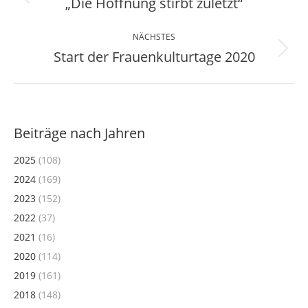
„Die Hoffnung stirbt zuletzt“
Vorheriger
Beitrag:
NÄCHSTES
Start der Frauenkulturtage 2020
Nächster
Beitrag:
Beiträge nach Jahren
2025
(108)
2024
(169)
2023
(152)
2022
(37)
2021
(16)
2020
(114)
2019
(161)
2018
(148)