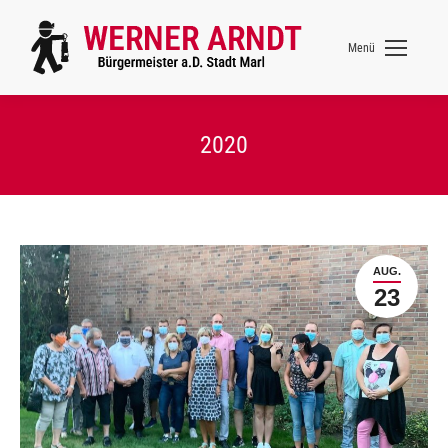
Menü
2020
AUG.
23