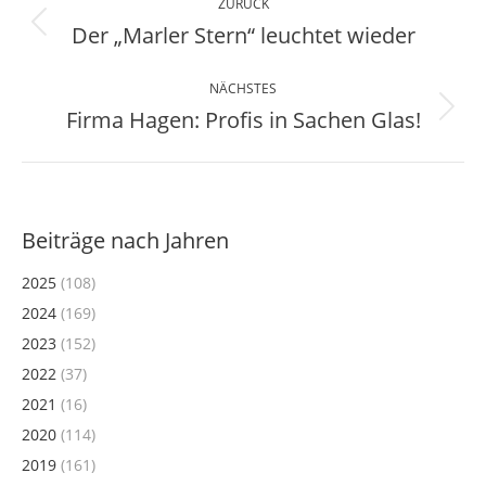
ZURÜCK
Der „Marler Stern“ leuchtet wieder
Vorheriger
Beitrag:
NÄCHSTES
Firma Hagen: Profis in Sachen Glas!
Nächster
Beitrag:
Beiträge nach Jahren
2025
(108)
2024
(169)
2023
(152)
2022
(37)
2021
(16)
2020
(114)
2019
(161)