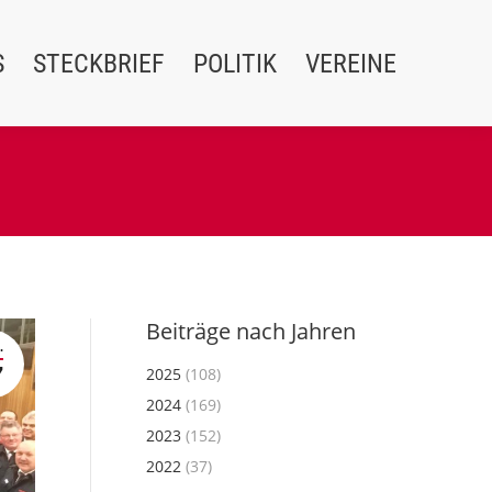
S
STECKBRIEF
POLITIK
VEREINE
Beiträge nach Jahren
.
7
2025
(108)
2024
(169)
2023
(152)
2022
(37)