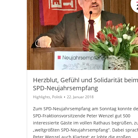
Herzblut, Gefühl und Solidarität bei
SPD-Neujahrsempfang
Highlights
,
Politik
22. Januar 2018
Zum SPD-Neujahrsempfang am Sonntag konnte de
SPD-Fraktionsvorsitzende Peter Wenzel gut 500
interessierte Gäste im vollen Rathaus begrüßen, 
„weltgrößten SPD-Neujahrsempfang“. Dabei sprac
Peter Wenzel auch Klartext: er lobte die großen…