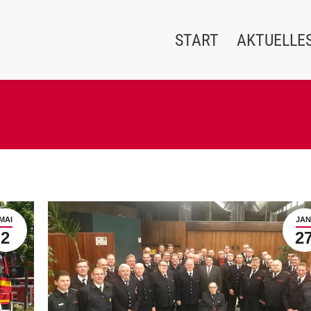
START
AKTUELLE
MAI
JAN
2
2