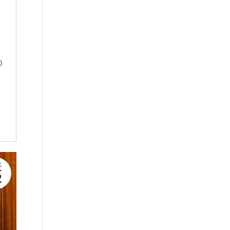
)
.
2