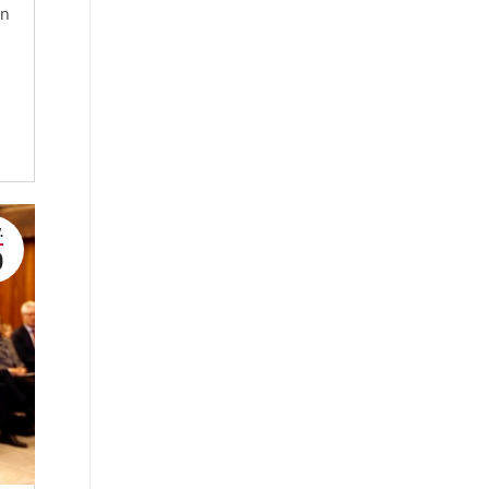
an
.
9