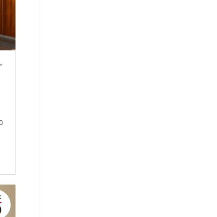
r
0
.
0