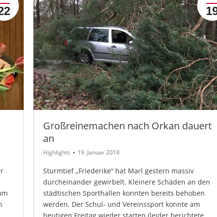
22
1
m
Großreinemachen nach Orkan dauert
an
Highlights
19. Januar 2018
r
Sturmtief „Friederike“ hat Marl gestern massiv
durcheinander gewirbelt. Kleinere Schäden an den
zum
städtischen Sporthallen konnten bereits behoben
h
werden. Der Schul- und Vereinssport konnte am
heutigen Freitag wieder starten (leider berichtete…