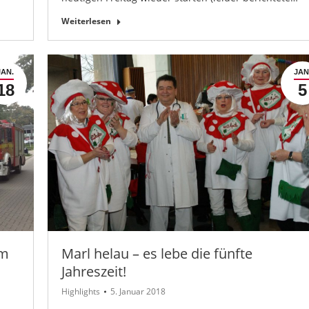
Weiterlesen
JAN.
JAN
18
5
em
Marl helau – es lebe die fünfte
Jahreszeit!
Highlights
5. Januar 2018