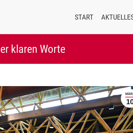
START
AKTUELLE
er klaren Worte
MÄR
1