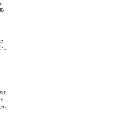
z
dB
te
rt,
SB)
ch
gen,