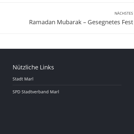
NÄCHSTES
Ramadan Mubarak – Gesegnetes Fest
Nächster
Beitrag:
Nützliche Links
Stadt Marl
SPD Stadtverband Marl