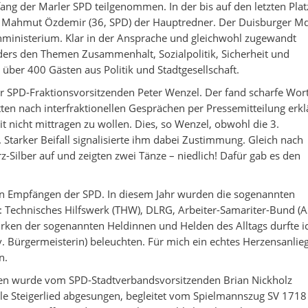
ng der Marler SPD teilgenommen. In der bis auf den letzten Plat
r Mahmut Özdemir (36, SPD) der Hauptredner. Der Duisburger M
nministerium. Klar in der Ansprache und gleichwohl zugewandt
nders den Themen Zusammenhalt, Sozialpolitik, Sicherheit und
 über 400 Gästen aus Politik und Stadtgesellschaft.
r SPD-Fraktionsvorsitzenden Peter Wenzel. Der fand scharfe Wor
en nach interfraktionellen Gesprächen per Pressemitteilung erklä
nicht mittragen zu wollen. Dies, so Wenzel, obwohl die 3.
 Starker Beifall signalisierte ihm dabei Zustimmung. Gleich nach
-Silber auf und zeigten zwei Tänze – niedlich! Dafür gab es den
den Empfängen der SPD. In diesem Jahr wurden die sogenannten
t: Technisches Hilfswerk (THW), DLRG, Arbeiter-Samariter-Bund (A
irken der sogenannten Heldinnen und Helden des Alltags durfte i
. Bürgermeisterin) beleuchten. Für mich ein echtes Herzensanlie
n.
ken wurde vom SPD-Stadtverbandsvorsitzenden Brian Nickholz
le Steigerlied abgesungen, begleitet vom Spielmannszug SV 1718