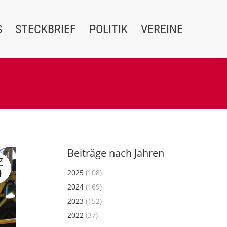
S
STECKBRIEF
POLITIK
VEREINE
Beiträge nach Jahren
Z
0
2025
(108)
2024
(169)
2023
(152)
2022
(37)