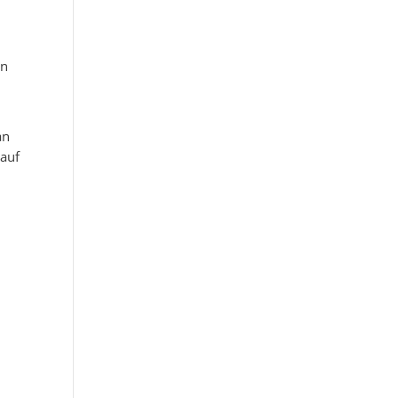
on
an
 auf