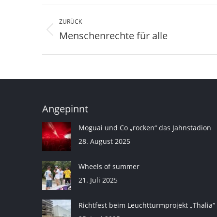
Kommentarnavigation
ZURÜCK
Menschenrechte für alle
Vorheriger
Beitrag:
Angepinnt
Moguai und Co „rocken“ das Jahnstadion
28. August 2025
Wheels of summer
21. Juli 2025
Richtfest beim Leuchtturmprojekt „Thalia“