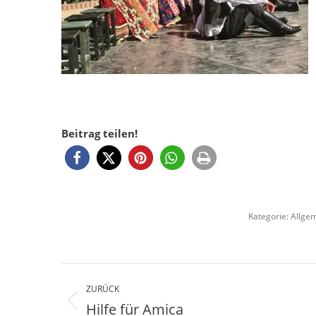
Beitrag teilen!
Kategorie:
Allge
Kommentarnavigation
ZURÜCK
Hilfe für Amica
Vorheriger