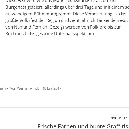
Diese Fest wird wie das Marler VolksParkFest als offenes
Bürgerfest gefeiert, allerdings über drei Tage und mit einem s
aufwändigem Bühnenprogramm. Diese Veranstaltung ist das
größte Volksfest der Region und zieht jährlich Tausende Besuc
von Nah und Fern an. Gezeigt werden von Folklore bis zur
Rockmusik das gesamte Unterhaltsspektrum.
mein
Von
Werner Arndt
9. Juni 2017
NÄCHSTES
Frische Farben und bunte Graffitis
Nächster