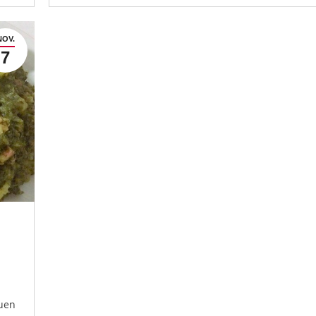
NOV.
7
euen