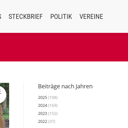
S
STECKBRIEF
POLITIK
VEREINE
Beiträge nach Jahren
.
2025
(108)
2024
(169)
2023
(152)
2022
(37)