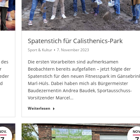
Spatenstich für Calisthenics-Park
Sport & Kultur
7. November 2023
 des
Die ersten Vorarbeiten sind aufmerksamen
r
Beobachtern bereits aufgefallen – jetzt folgte der
ieder
Spatenstich für den neuen Fitnesspark im Gänsebrin
nd
Marl-Hüls. Dabei haben mich als Bürgermeister
Baudezernentin Andrea Baudek, Sportausschuss-
Vorsitzender Marcel…
Weiterlesen
NOV.
NOV
7
7