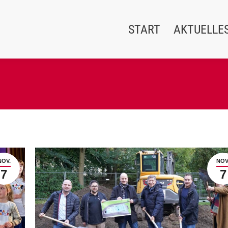
START
AKTUELLE
NOV.
NOV
7
7