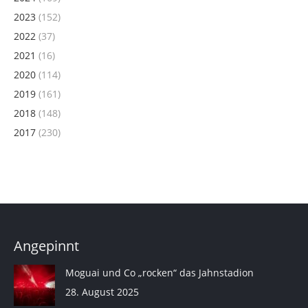
2023
(152)
2022
(37)
2021
(16)
2020
(114)
2019
(161)
2018
(148)
2017
(230)
Angepinnt
Moguai und Co „rocken“ das Jahnstadion
28. August 2025