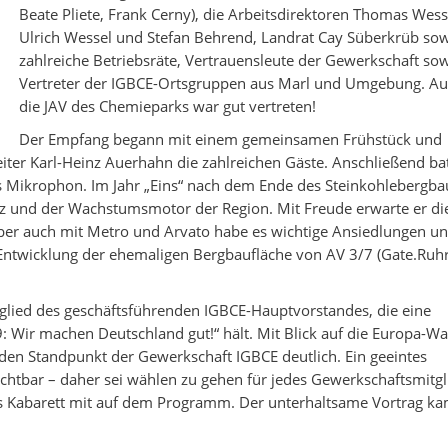
Beate Pliete, Frank Cerny), die Arbeitsdirektoren Thomas Wess
Ulrich Wessel und Stefan Behrend, Landrat Cay Süberkrüb so
zahlreiche Betriebsräte, Vertrauensleute der Gewerkschaft so
Vertreter der IGBCE-Ortsgruppen aus Marl und Umgebung. A
die JAV des Chemieparks war gut vertreten!
Der Empfang begann mit einem gemeinsamen Frühstück und
ter Karl-Heinz Auerhahn die zahlreichen Gäste. Anschließend bat
 Mikrophon. Im Jahr „Eins“ nach dem Ende des Steinkohlebergba
erz und der Wachstumsmotor der Region. Mit Freude erwarte er di
ber auch mit Metro und Arvato habe es wichtige Ansiedlungen u
r Entwicklung der ehemaligen Bergbaufläche von AV 3/7 (Gate.Ruhr
glied des geschäftsführenden IGBCE-Hauptvorstandes, die eine
Wir machen Deutschland gut!“ hält. Mit Blick auf die Europa-Wa
en Standpunkt der Gewerkschaft IGBCE deutlich. Ein geeintes
chtbar – daher sei wählen zu gehen für jedes Gewerkschaftsmitgl
hes Kabarett mit auf dem Programm. Der unterhaltsame Vortrag k