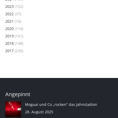
2023
(152)
2022
(37)
2021
(16)
2020
(114)
2019
(161)
2018
(148)
2017
(230)
Angepinnt
Moguai und Co „rocken“ das Jahnstadion
28. August 2025