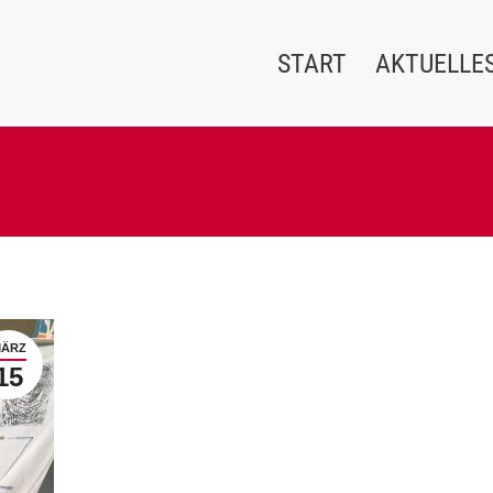
START
AKTUELLE
ÄRZ
15