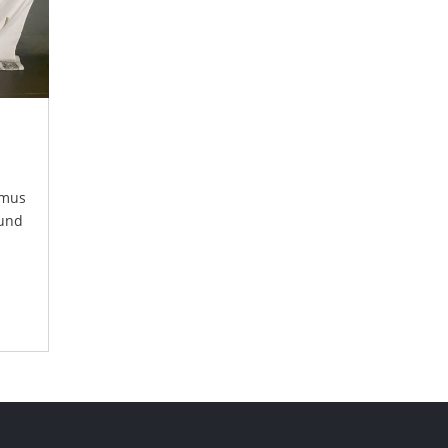
smus
 und