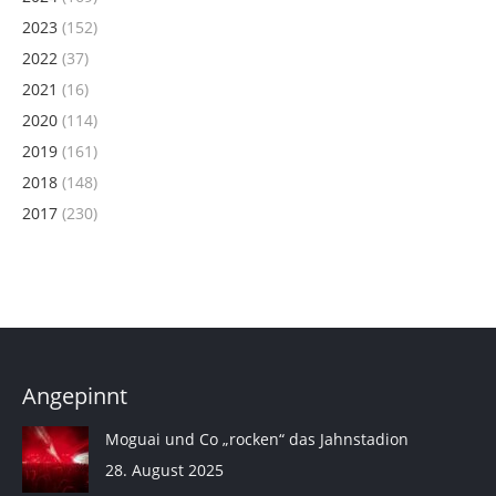
2023
(152)
2022
(37)
2021
(16)
2020
(114)
2019
(161)
2018
(148)
2017
(230)
Angepinnt
Moguai und Co „rocken“ das Jahnstadion
28. August 2025