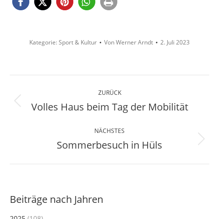
Kategorie:
Sport & Kultur
Von
Werner Arndt
2. Juli 2023
Kommentarnavigation
ZURÜCK
Volles Haus beim Tag der Mobilität
Vorheriger
Beitrag:
NÄCHSTES
Sommerbesuch in Hüls
Nächster
Beitrag:
Beiträge nach Jahren
2025
(108)