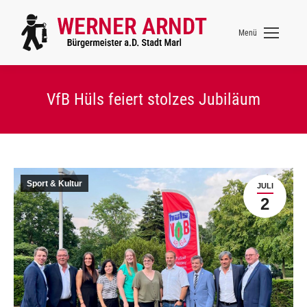
Menü
VfB Hüls feiert stolzes Jubiläum
Sport & Kultur
JULI
2