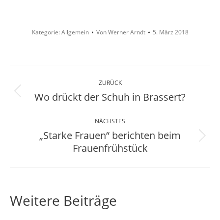
Kategorie:
Allgemein
Von
Werner Arndt
5. März 2018
Kommentarnavigation
ZURÜCK
Wo drückt der Schuh in Brassert?
Vorheriger
Beitrag:
NÄCHSTES
„Starke Frauen“ berichten beim
Nächster
Frauenfrühstück
Beitrag:
Weitere Beiträge