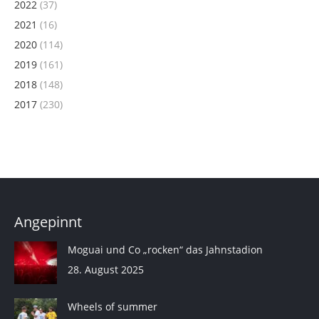
2022
(37)
2021
(16)
2020
(114)
2019
(161)
2018
(148)
2017
(230)
Angepinnt
Moguai und Co „rocken“ das Jahnstadion
28. August 2025
Wheels of summer