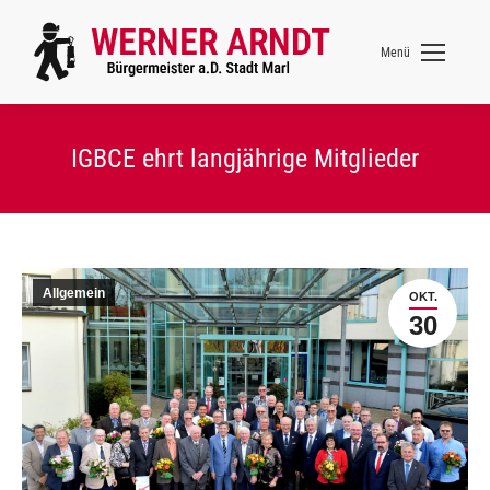
Menü
IGBCE ehrt langjährige Mitglieder
Allgemein
OKT.
30