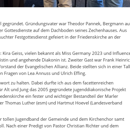
rl gegründet. Gründungsvater war Theodor Pannek, Bergmann au
e er Gottesdienste auf dem Dachboden seines Zechenhauses. Aus
chter Festgottesdienst gefeiert in der Friedenskirche an der
Kira Geiss, vielen bekannt als Miss Germany 2023 und Influence
stin und angehende Diakonin ist. Zweiter Gast war Frank Heinric
stand der Evangelischen Allianz. Beide stellten sich in einer Tal
n Fragen von Lea Annuss und Ulrich Effing.
wort zu halten. Dabei durfte ich aus dem facettenreichen
r Alt und Jung das 2005 gegründete jugenddiakonische Projekt
edenskirche ein fester und wichtiger Bestandteil der Marler
rrer Thomas Luther (esm) und Hartmut Hoevel (Landesverband
der tollen Jugendband der Gemeinde und dem Kirchenchor samt
. Nach einer Predigt von Pastor Christian Richter und dem