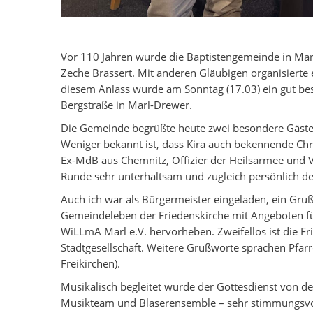
Vor 110 Jahren wurde die Baptistengemeinde in Ma
Zeche Brassert. Mit anderen Gläubigen organisiert
diesem Anlass wurde am Sonntag (17.03) ein gut besu
Bergstraße in Marl-Drewer.
Die Gemeinde begrüßte heute zwei besondere Gäste: 
Weniger bekannt ist, dass Kira auch bekennende Chri
Ex-MdB aus Chemnitz, Offizier der Heilsarmee und Vor
Runde sehr unterhaltsam und zugleich persönlich de
Auch ich war als Bürgermeister eingeladen, ein Gruß
Gemeindeleben der Friedenskirche mit Angeboten fü
WiLLmA Marl e.V. hervorheben. Zweifellos ist die Fri
Stadtgesellschaft. Weitere Grußworte sprachen Pfa
Freikirchen).
Musikalisch begleitet wurde der Gottesdienst von 
Musikteam und Bläserensemble – sehr stimmungsvoll