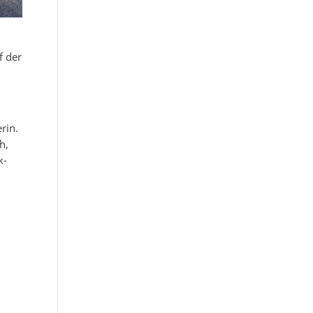
f der
rin.
h,
k-