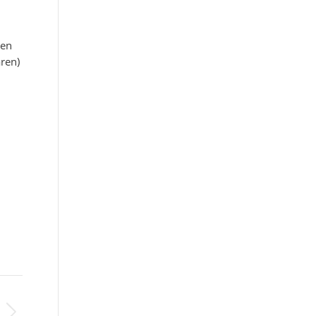
nen
ren)
: