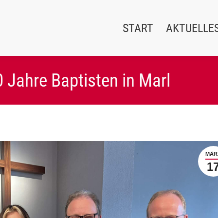
START
AKTUELLE
0 Jahre Baptisten in Marl
MÄR
1