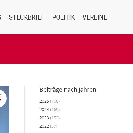
S
STECKBRIEF
POLITIK
VEREINE
Beiträge nach Jahren
Z
7
2025
(108)
2024
(169)
2023
(152)
2022
(37)