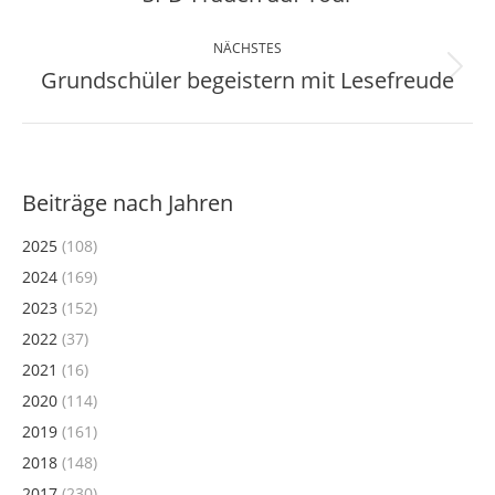
Beitrag:
NÄCHSTES
Grundschüler begeistern mit Lesefreude
Nächster
Beitrag:
Beiträge nach Jahren
2025
(108)
2024
(169)
2023
(152)
2022
(37)
2021
(16)
2020
(114)
2019
(161)
2018
(148)
2017
(230)