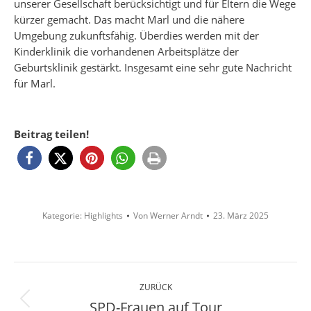
unserer Gesellschaft berücksichtigt und für Eltern die Wege
kürzer gemacht. Das macht Marl und die nähere
Umgebung zukunftsfähig. Überdies werden mit der
Kinderklinik die vorhandenen Arbeitsplätze der
Geburtsklinik gestärkt. Insgesamt eine sehr gute Nachricht
für Marl.
Beitrag teilen!
Kategorie:
Highlights
Von
Werner Arndt
23. März 2025
Kommentarnavigation
ZURÜCK
SPD-Frauen auf Tour
Vorheriger