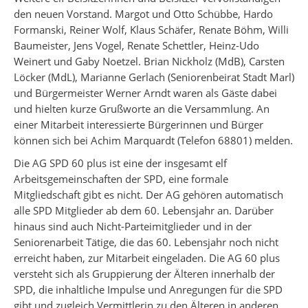
den neuen Vorstand. Margot und Otto Schübbe, Hardo
Formanski, Reiner Wolf, Klaus Schäfer, Renate Böhm, Willi
Baumeister, Jens Vogel, Renate Schettler, Heinz-Udo
Weinert und Gaby Noetzel. Brian Nickholz (MdB), Carsten
Löcker (MdL), Marianne Gerlach (Seniorenbeirat Stadt Marl)
und Bürgermeister Werner Arndt waren als Gäste dabei
und hielten kurze Grußworte an die Versammlung. An
einer Mitarbeit interessierte Bürgerinnen und Bürger
können sich bei Achim Marquardt (Telefon 68801) melden.
Die AG SPD 60 plus ist eine der insgesamt elf
Arbeitsgemeinschaften der SPD, eine formale
Mitgliedschaft gibt es nicht. Der AG gehören automatisch
alle SPD Mitglieder ab dem 60. Lebensjahr an. Darüber
hinaus sind auch Nicht-Parteimitglieder und in der
Seniorenarbeit Tätige, die das 60. Lebensjahr noch nicht
erreicht haben, zur Mitarbeit eingeladen. Die AG 60 plus
versteht sich als Gruppierung der Älteren innerhalb der
SPD, die inhaltliche Impulse und Anregungen für die SPD
gibt und zugleich Vermittlerin zu den Älteren in anderen