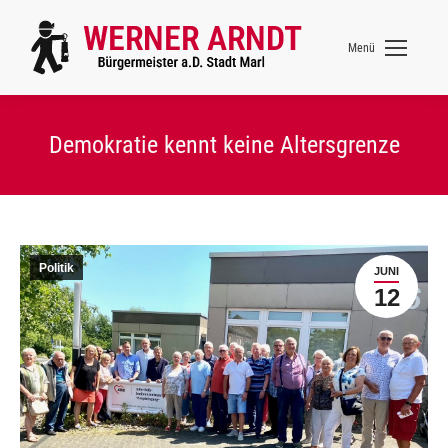
Menü
Demokratie kennt keine Altersgrenze
Politik
JUNI
12