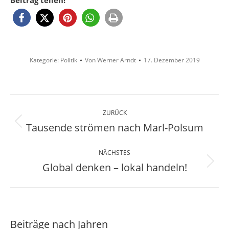
Beitrag teilen!
Kategorie:
Politik
Von
Werner Arndt
17. Dezember 2019
Kommentarnavigation
ZURÜCK
Tausende strömen nach Marl-Polsum
Vorheriger
Beitrag:
NÄCHSTES
Global denken – lokal handeln!
Nächster
Beitrag:
Beiträge nach Jahren