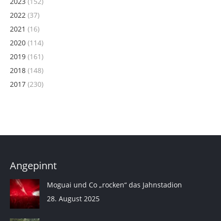
2023
(152)
2022
(37)
2021
(16)
2020
(114)
2019
(161)
2018
(148)
2017
(230)
Angepinnt
Moguai und Co „rocken“ das Jahnstadion
28. August 2025