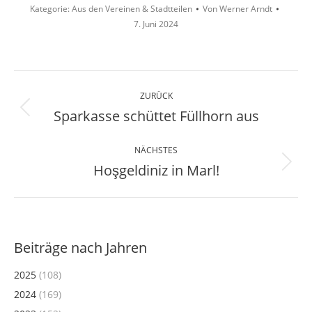
Kategorie:
Aus den Vereinen & Stadtteilen
Von
Werner Arndt
7. Juni 2024
Kommentarnavigation
ZURÜCK
Sparkasse schüttet Füllhorn aus
Vorheriger
Beitrag:
NÄCHSTES
Hoşgeldiniz in Marl!
Nächster
Beitrag:
Beiträge nach Jahren
2025
(108)
2024
(169)