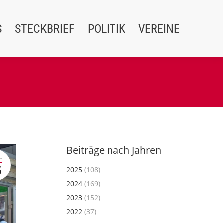
S
STECKBRIEF
POLITIK
VEREINE
Beiträge nach Jahren
.
5
2025
(108)
2024
(169)
2023
(152)
2022
(37)