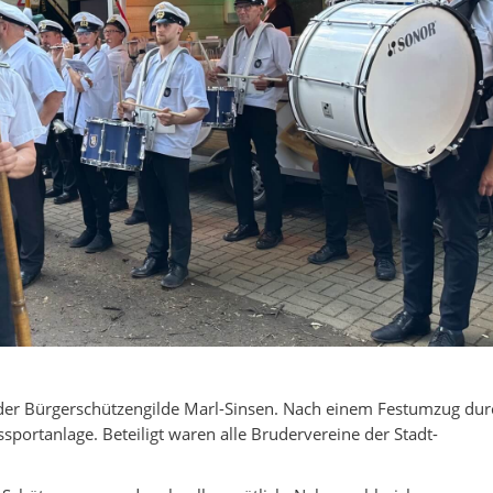
 der Bürgerschützengilde Marl-Sinsen. Nach einem Festumzug dur
ssportanlage. Beteiligt waren alle Brudervereine der Stadt-