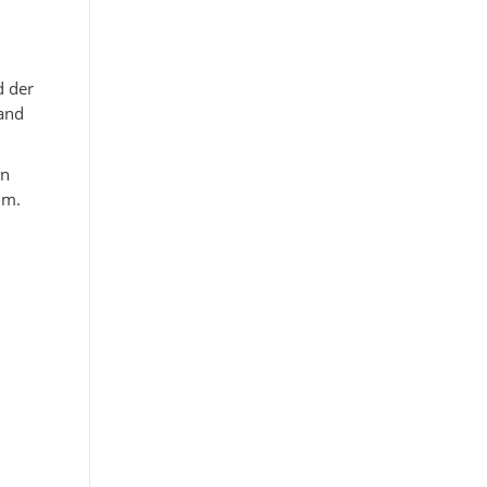
d der
tand
en
im.