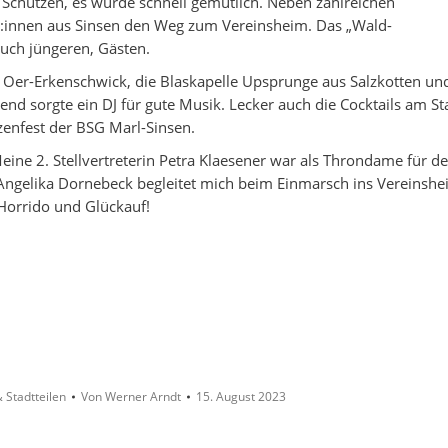
Schützen, es wurde schnell gemütlich. Neben zahlreichen
r:innen aus Sinsen den Weg zum Vereinsheim. Das „Wald-
auch jüngeren, Gästen.
 Oer-Erkenschwick, die Blaskapelle Upsprunge aus Salzkotten un
d sorgte ein DJ für gute Musik. Lecker auch die Cocktails am S
enfest der BSG Marl-Sinsen.
eine 2. Stellvertreterin Petra Klaesener war als Throndame für d
Angelika Dornebeck begleitet mich beim Einmarsch ins Vereinshe
! Horrido und Glückauf!
 Stadtteilen
Von
Werner Arndt
15. August 2023