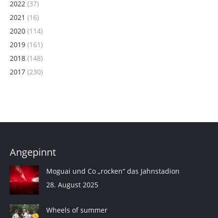
2022
(37)
2021
(16)
2020
(114)
2019
(161)
2018
(148)
2017
(230)
Angepinnt
Moguai und Co „rocken“ das Jahnstadion
28. August 2025
Wheels of summer