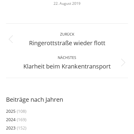
22. August 2019
Kommentarnavigation
ZURÜCK
Ringerottstraße wieder flott
Vorheriger
Beitrag:
NÄCHSTES
Klarheit beim Krankentransport
Nächster
Beitrag:
Beiträge nach Jahren
2025
(108)
2024
(169)
2023
(152)