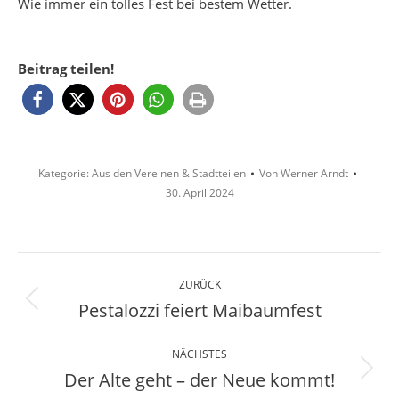
Wie immer ein tolles Fest bei bestem Wetter.
Beitrag teilen!
Kategorie:
Aus den Vereinen & Stadtteilen
Von
Werner Arndt
30. April 2024
Kommentarnavigation
ZURÜCK
Pestalozzi feiert Maibaumfest
Vorheriger
Beitrag:
NÄCHSTES
Der Alte geht – der Neue kommt!
Nächster
Beitrag: