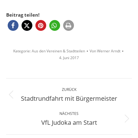
Beitrag teilen!
Kategorie:
Aus den Vereinen & Stadtteilen
Von
Werner Arndt
4. Juni 2017
Kommentarnavigation
ZURÜCK
Stadtrundfahrt mit Bürgermeister
Vorheriger
Beitrag:
NÄCHSTES
VfL Judoka am Start
Nächster
Beitrag: