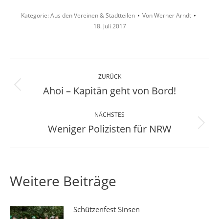
Kategorie:
Aus den Vereinen & Stadtteilen
Von
Werner Arndt
18. Juli 2017
Kommentarnavigation
ZURÜCK
Ahoi – Kapitän geht von Bord!
Vorheriger
Beitrag:
NÄCHSTES
Weniger Polizisten für NRW
Nächster
Beitrag:
Weitere Beiträge
Schützenfest Sinsen