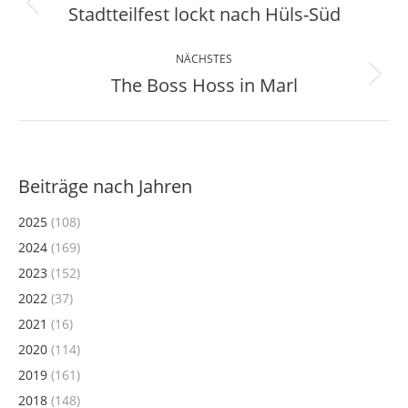
Stadtteilfest lockt nach Hüls-Süd
Vorheriger
Beitrag:
NÄCHSTES
The Boss Hoss in Marl
Nächster
Beitrag:
Beiträge nach Jahren
2025
(108)
2024
(169)
2023
(152)
2022
(37)
2021
(16)
2020
(114)
2019
(161)
2018
(148)