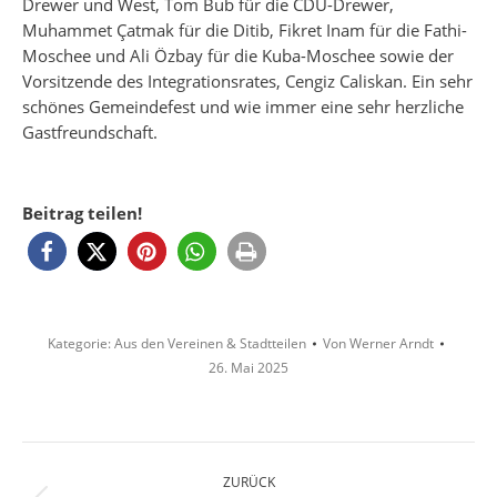
Drewer und West, Tom Bub für die CDU-Drewer,
Muhammet Çatmak für die Ditib, Fikret Inam für die Fathi-
Moschee und Ali Özbay für die Kuba-Moschee sowie der
Vorsitzende des Integrationsrates, Cengiz Caliskan. Ein sehr
schönes Gemeindefest und wie immer eine sehr herzliche
Gastfreundschaft.
Beitrag teilen!
Kategorie:
Aus den Vereinen & Stadtteilen
Von
Werner Arndt
26. Mai 2025
Kommentarnavigation
ZURÜCK