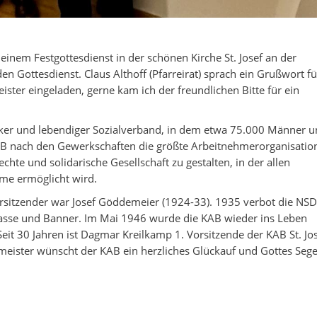
 einem Festgottesdienst in der schönen Kirche St. Josef an der
n Gottesdienst. Claus Althoff (Pfarreirat) sprach ein Grußwort fü
eister eingeladen, gerne kam ich der freundlichen Bitte für ein
rker und lebendiger Sozialverband, in dem etwa 75.000 Männer 
KAB nach den Gewerkschaften die größte Arbeitnehmerorganisatio
echte und solidarische Gesellschaft zu gestalten, in der allen
hme ermöglicht wird.
rsitzender war Josef Göddemeier (1924-33). 1935 verbot die NS
asse und Banner. Im Mai 1946 wurde die KAB wieder ins Leben
eit 30 Jahren ist Dagmar Kreilkamp 1. Vorsitzende der KAB St. Jos
eister wünscht der KAB ein herzliches Glückauf und Gottes Sege