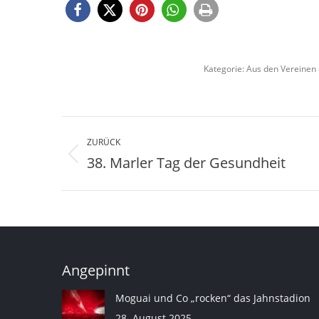
Kategorie:
Aus den Vereinen 
Kommentarnavigation
ZURÜCK
38. Marler Tag der Gesundheit
Vorheriger
Beitrag:
Angepinnt
Moguai und Co „rocken“ das Jahnstadion
28. August 2025