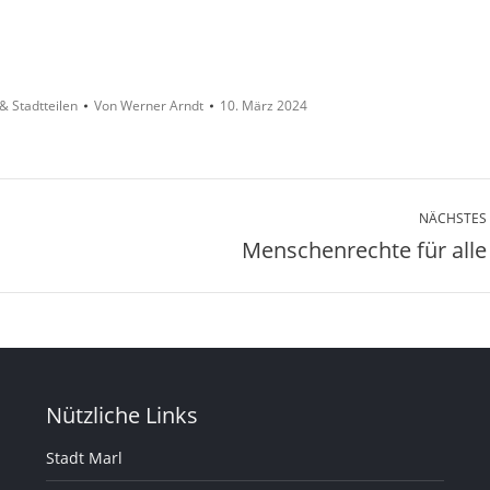
& Stadtteilen
Von
Werner Arndt
10. März 2024
NÄCHSTES
Menschenrechte für alle
Nächster
Beitrag:
Nützliche Links
Stadt Marl