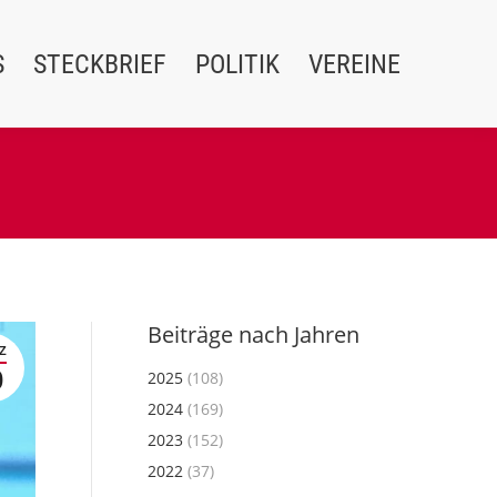
S
STECKBRIEF
POLITIK
VEREINE
Beiträge nach Jahren
Z
0
2025
(108)
2024
(169)
2023
(152)
2022
(37)