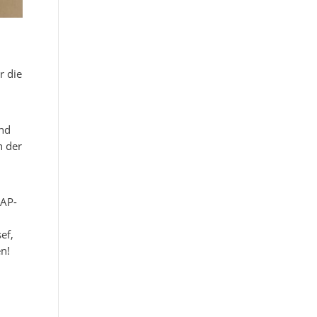
r die
und
n der
DAP-
ef,
n!