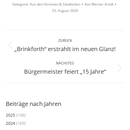
Kategorie:
Aus den Vereinen & Stadtteilen
Von
Werner Arndt
25. August 2024
Kommentarnavigation
ZURÜCK
„Brinkforth“ erstrahlt im neuen Glanz!
Vorheriger
Beitrag:
NÄCHSTES
Bürgermeister feiert „15 Jahre“
Nächster
Beitrag:
Beiträge nach Jahren
2025
(108)
2024
(169)