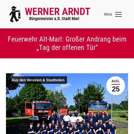
Menü
Feuerwehr Alt-Marl: Großer Andrang beim
„Tag der offenen Tür“
Aus den Vereinen & Stadtteilen
AUG.
25