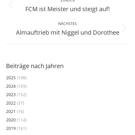
ZURÜCK
FCM ist Meister und steigt auf!
Vorheriger
Beitrag:
NÄCHSTES
Almauftrieb mit Niggel und Dorothee
Nächster
Beitrag:
Beiträge nach Jahren
2025
(108)
2024
(169)
2023
(152)
2022
(37)
2021
(16)
2020
(114)
2019
(161)