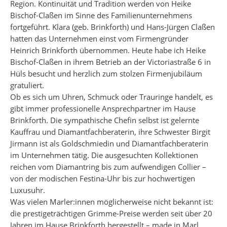
Region. Kontinuität und Tradition werden von Heike
Bischof-Claßen im Sinne des Familien­unternehmens
fortgeführt. Klara (geb. Brinkforth) und Hans-Jürgen Claßen
hatten das Unternehmen einst vom Firmengründer
Heinrich Brinkforth übernommen. Heute habe ich Heike
Bischof-Claßen in ihrem Betrieb an der Victoriastraße 6 in
Hüls besucht und herzlich zum stolzen Firmenjubiläum
gratuliert.
Ob es sich um Uhren, Schmuck oder Trauringe handelt, es
gibt immer professionelle Ansprechpartner im Hause
Brinkforth. Die sympathische Chefin selbst ist gelernte
Kauffrau und Diamantfachberaterin, ihre Schwester Birgit
Jirmann ist als Goldschmiedin und Diamantfachberaterin
im Unternehmen tätig. Die ausgesuchten Kollektionen
reichen vom Diamantring bis zum aufwendigen Collier –
von der modischen Festina-Uhr bis zur hochwertigen
Luxusuhr.
Was vielen Marler:innen möglicherweise nicht bekannt ist:
die prestigeträchtigen Grimme-Preise werden seit über 20
Jahren im Hause Brinkforth hergestellt – made in Marl.